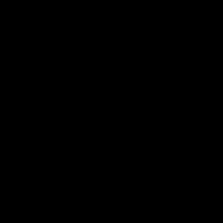
n Terbaik Se Nusa77>